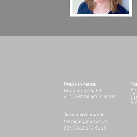
Praxis in Matrei
Pra
Br
Brennerstraße 50
(im
6143 Matrei am Brenner
61
Br
Termin vereinbaren
therapie@physias.at
0043 660 616 0660