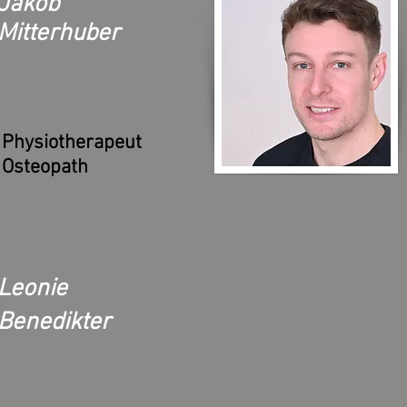
Jakob
Mitterhuber
Physiotherapeut
Osteopath
Leonie
Benedikter