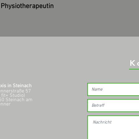
Physiotherapeutin
K
xis in Steinach
ennerstraße 57
 fit+ Studio)
50 Steinach am
enner