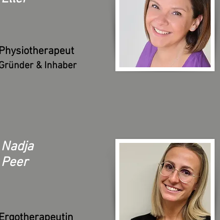
Physiotherapeut
Gründer & Inhaber
Nadja
Peer
Ergotherapeutin