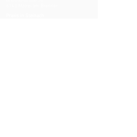
Brennerstraße 50
6143 Matrei am Brenner
Praxis in Steinach
Brennerstraße 57
(im fit+ Studio)
6150 Steinach am Brenner
Termin vereinbaren
therapie@physias.at
0043 660 616 0660
Öffnungszeiten nach
Vereinbarung
Samstag/Sonntag geschlossen