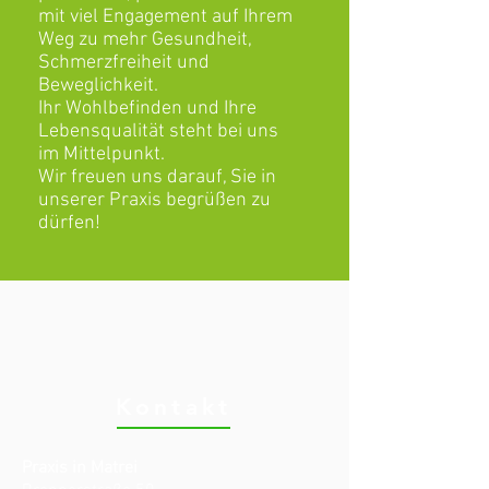
mit viel Engagement auf Ihrem
Weg zu mehr Gesundheit,
Schmerzfreiheit und
Beweglichkeit.
Ihr Wohlbefinden und Ihre
Lebensqualität steht bei uns
im Mittelpunkt.
Wir freuen uns darauf, Sie in
unserer Praxis begrüßen zu
dürfen!
Kontakt
Praxis in Matrei